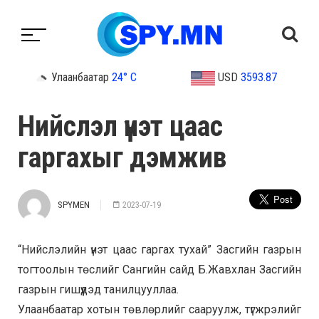
Улаанбаатар
24° C
USD
3593.87
Нийслэл үнэт цаас
гаргахыг дэмжив
SPYMEN
2023-07-19
“Нийслэлийн үнэт цаас гаргах тухай” Засгийн газрын
тогтоолын төслийг Сангийн сайд Б.Жавхлан Засгийн
газрын гишүүдэд танилцууллаа.
Улаанбаатар хотын төвлөрлийг сааруулж, түгжрэлийг