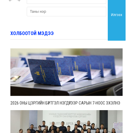
Илгээх
ХОЛБООТОЙ МЭДЭЭ
2026 ОНЫ ЦЭРГИЙН БҮРТГЭЛ НЭГДҮГЭЭР САРЫН 7-НООС ЭХЭЛНЭ