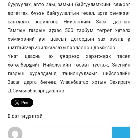
бууруулах, авто зам, замын байгууламжийн сүлжээг
өргөтгөх, бүтээн байгуулалтын төсөл, арга хэмжээг
санхүүжүүлэх зорилгоор Нийслэлийн Засаг даргын
Тамгын газрын зүгээс 500 тэрбум төгрөг хүртэлх
хэмжээний үнэт цаасыг дотоодын зах зээлд үе
шаттайгаар арилжаалахыг хэлэлцэн дэмжлээ.
Үнэт цаасны эх үүсвэрээр хэрэгжүүлэх төсөл
хөтөлбөрүүдийг Нийслэлийн төсөвт тусгаж, Засгийн
газрын хуралдаанд танилцуулахыг нийслэлийн
Засаг дарга бөгөөд Улаанбаатар хотын Захирагч
Д.Сумъяабазарт даалгав.
0 cэтгэгдэлтэй