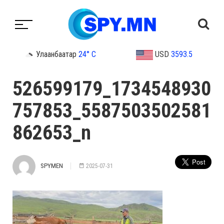
Улаанбаатар
24° C
USD
3593.5
526599179_1734548930
757853_5587503502581
862653_n
SPYMEN
2025-07-31