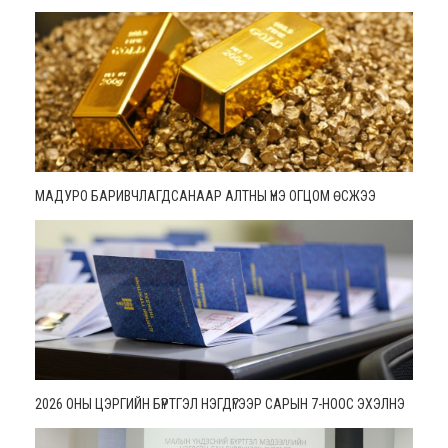
МАДУРО БАРИВЧЛАГДСАНААР АЛТНЫ ҮНЭ ОГЦОМ ӨСЖЭЭ
2026 ОНЫ ЦЭРГИЙН БҮРТГЭЛ НЭГДҮГЭЭР САРЫН 7-НООС ЭХЭЛНЭ