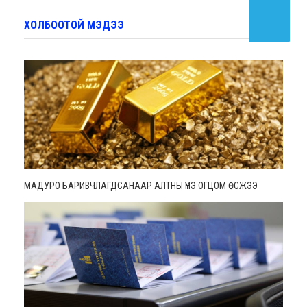
ХОЛБООТОЙ МЭДЭЭ
МАДУРО БАРИВЧЛАГДСАНААР АЛТНЫ ҮНЭ ОГЦОМ ӨСЖЭЭ