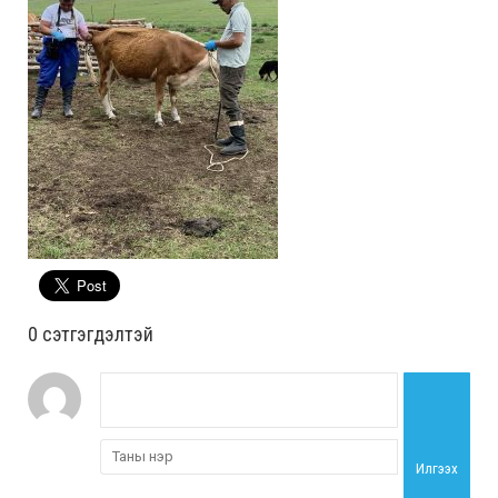
0 cэтгэгдэлтэй
Илгээх