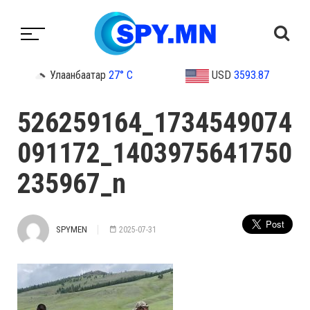
Улаанбаатар
27° C
USD
3593.87
526259164_1734549074
091172_1403975641750
235967_n
SPYMEN
2025-07-31