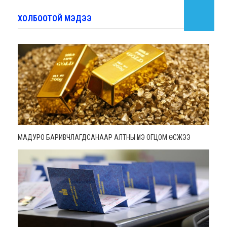
ХОЛБООТОЙ МЭДЭЭ
МАДУРО БАРИВЧЛАГДСАНААР АЛТНЫ ҮНЭ ОГЦОМ ӨСЖЭЭ