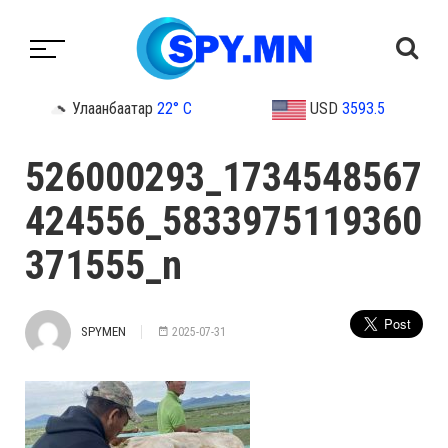
Улаанбаатар
22° C
USD
3593.5
526000293_1734548567
424556_5833975119360
371555_n
SPYMEN
2025-07-31