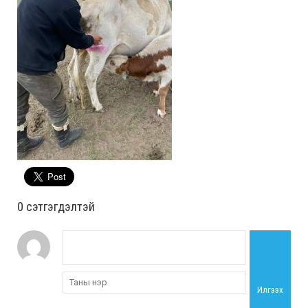
0 cэтгэгдэлтэй
Илгээх