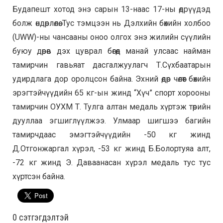
Будапешт хотод энэ сарын 13-наас 17-ны өдрүүдэд
болж өндөрлөлөө. Тус тэмцээн нь Дэлхийн бөхийн холбоо
(UWW)-ны чансааны оноо олгох энэ жилийн сүүлийн
буюу дөрөв дэх цуврал бөгөөд манай улсаас найман
тамирчин гавьяат дасгалжуулагч Т.Сүхбаатарын
удирдлага дор оролцсон байна. Эхний өдөр чөлөөт бөхийн
эрэгтэйчүүдийн 65 кг-ын жинд “Хүч” спорт хорооны
тамирчин ОУХМ Т. Тулга алтан медаль хүртэж төрийн
дууллаа эгшиглүүлжээ. Улмаар шигшээ багийн
тамирчдаас эмэгтэйчүүдийн -50 кг жинд
Д.Отгонжаргал хүрэл, -53 кг жинд Б.Болортуяа алт,
-72 кг жинд Э. Даваанасан хүрэл медаль тус тус
хүртсэн байна.
0 cэтгэгдэлтэй