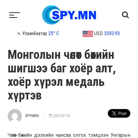
Улаанбаатар
25° C
USD
3593.93
Монголын чөлөөт бөхийн
шигшээ баг хоёр алт,
хоёр хүрэл медаль
хүртэв
SPYMEN
2023-07-18
Чөлөөт бөхийн дэлхийн чансаа олгох тэмцээн Унгарын