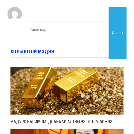
Илгээх
ХОЛБООТОЙ МЭДЭЭ
МАДУРО БАРИВЧЛАГДСАНААР АЛТНЫ ҮНЭ ОГЦОМ ӨСЖЭЭ