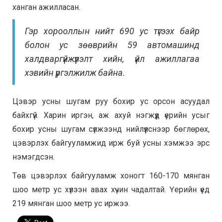
ханган ажилласан.
Гэр хорооллын нийт 690 ус түгээх байр
болон ус зөөврийн 59 автомашинд
халдваргүйжүүлэлт хийн, үйл ажиллагаа
хэвийн үргэлжилж байна.
Цэвэр усны шугам руу бохир ус орсон асуудал
байхгүй. Харин иргэн, аж ахуй нэгжүүд үерийн усыг
бохир усны шугам сүлжээнд нийлүүлснээр бөглөрөх,
цэвэрлэх байгууламжид ирж буй усны хэмжээ эрс
нэмэгдсэн.
Төв цэвэрлэх байгууламж хоногт 160-170 мянган
шоо метр ус хүлээн авах хүчин чадалтай. Үерийн үед
219 мянган шоо метр ус иржээ.