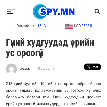
Улаанбаатар
16° C
USD
3593.5
Гүний худгуудад үерийн
ус ороогүй
SPYMEN
2023-07-18
218 гүний худгийн 104-ийнх нь эргэн тойрон бороо
орсны улмаас их хэмжээний ус тогтож, хүн очих
боломжгүй болсон юм. Гүний худгуудын цооногт
үерийн ус ороогүй, алсаас удирдан, хэвийн ажиллагааг