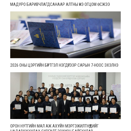
МАДУРО БАРИВЧЛАГДСАНААР АЛТНЫ ҮНЭ ОГЦОМ ӨСЖЭЭ
2026 ОНЫ ЦЭРГИЙН БҮРТГЭЛ НЭГДҮГЭЭР САРЫН 7-НООС ЭХЭЛНЭ
ОРОН НУТГИЙН МАЛ АЖ АХУЙН МЭРГЭЖИЛТНҮҮДИЙГ