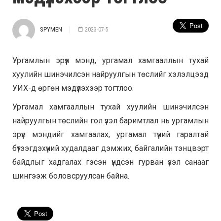
SPYMEN
2023-07-5
Ургамлын эрүүл мэнд, ургамал хамгааллын тухай
хуулийн шинэчилсэн найруулгын төслийг хэлэлцээд
УИХ-д өргөн мэдүүлэхээр тогтлоо.
Ургамал хамгааллын тухай хуулийн шинэчилсэн
найруулгын төслийн гол үзэл баримтлал нь ургамлын
эрүүл мэндийг хамгаалах, ургамал түүний гаралтай
бүтээгдэхүүний худалдааг дэмжих, байгалийн тэнцвэрт
байдлыг хадгалах гэсэн үндсэн гурван үзэл санааг
шингээж боловсруулсан байна.