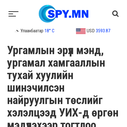
Улаанбаатар
18° C
USD
3593.87
Ургамлын эрүүл мэнд,
ургамал хамгааллын
тухай хуулийн
шинэчилсэн
найруулгын төслийг
хэлэлцээд УИХ-д өргөн
мэдүүлэхээр тогтлоо