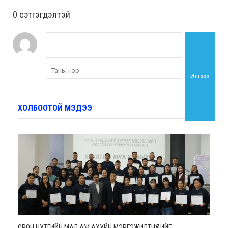
0 cэтгэгдэлтэй
Илгээх
ХОЛБООТОЙ МЭДЭЭ
ОРОН НУТГИЙН МАЛ АЖ АХУЙН МЭРГЭЖИЛТНҮҮДИЙГ