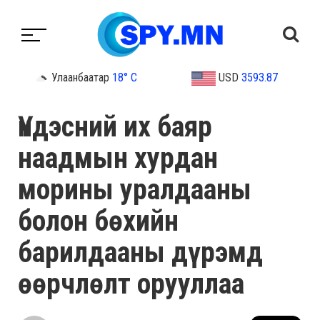
Улаанбаатар
18° C
USD
3593.87
Үндэсний их баяр
наадмын хурдан
морины уралдааны
болон бөхийн
барилдааны дүрэмд
өөрчлөлт орууллаа