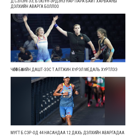
Д.СЭЛЭНГЭЭ, Б.ОЮУН-ЭРДЭНЭ НАР ПАРА БАЙТ ХАРВААНЫ
ДЭЛХИЙН АВАРГА БОЛЛОО
ЧӨЛӨӨТ БӨХИЙН ДАШТ-ЭЭС Т.АЛТЖИН ХҮРЭЛ МЕДАЛЬ ХҮРТЛЭЭ
МУГТ Б.СЭР-ОД 44 НАСАНДАА 12 ДАХЬ ДЭЛХИЙН АВАРГАДАА