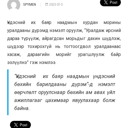
SPYMEN
2023-07-5
Үндэсний их баяр наадмын хурдан морины
уралдааны дүрэмд нэмэлт оруулж, “Уралдаж ирсний
дараа түрүүлж, айрагдсан морьдыг дахин шүдлэж,
шүдээр тохирохгүй нь тогтоогдвол уралдаанаас
хасаж, дараагийн морийг урагшлуулж байр
эзлүүлнэ” гэж нэмлээ.
“Үндэсний их баяр наадмын үндэсний
бөхийн барилдааны дүрэм”-д нэмэлт
өөрчлөлт оруулснаар бөхийн ам авах үйл
ажиллагааг цахимаар явуулахаар болж
байна.