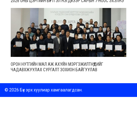
2026 ОНЫ ЦЭРГИЙН БҮРТГЭЛ НЭГДҮГЭЭР САРЫН 7-НООС ЭХЭЛНЭ
ОРОН НУТГИЙН МАЛ АЖ АХУЙН МЭРГЭЖИЛТНҮҮДИЙГ
ЧАДАВХЖУУЛАХ СУРГАЛТ ЗОХИОН БАЙГУУЛАВ
© 2026 Бүх эрх хуулиар хамгаалагдсан.