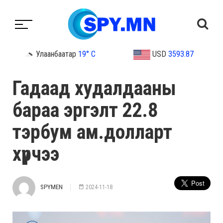
Улаанбаатар
19° C
USD
3593.87
Гадаад худалдааны
бараа эргэлт 22.8
тэрбум ам.долларт
хүрчээ
SPYMEN
2024-11-18