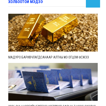
ХОЛБООТОЙ МЭДЭЭ
МАДУРО БАРИВЧЛАГДСАНААР АЛТНЫ ҮНЭ ОГЦОМ ӨСЖЭЭ