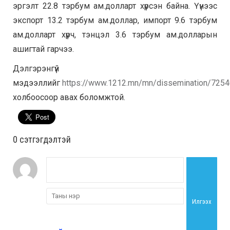
эргэлт 22.8 тэрбум ам.долларт хүрсэн байна. Үүнээс
экспорт 13.2 тэрбум ам.доллар, импорт 9.6 тэрбум
ам.долларт хүрч, тэнцэл 3.6 тэрбум ам.долларын
ашигтай гарчээ.
Дэлгэрэнгүй
мэдээллийг
https://www.1212.mn/mn/dissemination/725
холбоосоор авах боломжтой.
0 cэтгэгдэлтэй
Илгээх