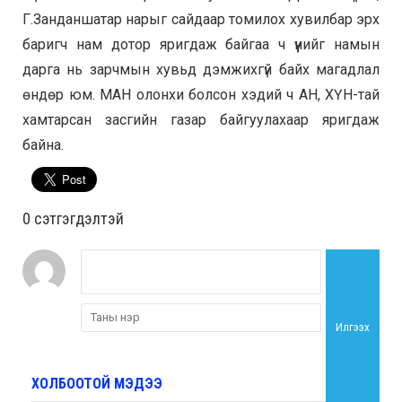
Г.Занданшатар нарыг сайдаар томилох хувилбар эрх
баригч нам дотор яригдаж байгаа ч үүнийг намын
дарга нь зарчмын хувьд дэмжихгүй байх магадлал
өндөр юм. МАН олонхи болсон хэдий ч АН, ХҮН-тай
хамтарсан засгийн газар байгуулахаар яригдаж
байна.
0 cэтгэгдэлтэй
Илгээх
ХОЛБООТОЙ МЭДЭЭ