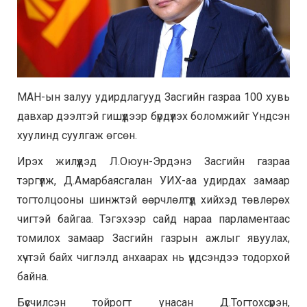
МАН-ын залуу удирдлагууд Засгийн газраа 100 хувь
давхар дээлтэй гишүүдээр бүрдүүлэх боломжийг Үндсэн
хуулинд суулгаж өгсөн.
Ирэх жилүүдэд Л.Оюун-Эрдэнэ Засгийн газраа
тэргүүлж, Д.Амарбаясгалан УИХ-аа удирдах замаар
тогтолцооны шинжтэй өөрчлөлтүүд хийхэд төвлөрөх
чигтэй байгаа. Тэгэхээр сайд нараа парламентаас
томилох замаар Засгийн газрын ажлыг явуулах,
хүчтэй байх чиглэлд анхаарах нь үндсэндээ тодорхой
байна.
Бүсчилсэн тойрогт унасан Д.Тогтохсүрэн,