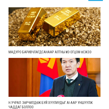
МАДУРО БАРИВЧЛАГДСАНААР АЛТНЫ ҮНЭ ОГЦОМ ӨСЖЭЭ
Н.УЧРАЛ: ЗӨРЧИЛДӨЖ БУЙ ХУУЛИУДЫГ AI-ААР УНШУУЛЖ
ЧАДДАГ БОЛЛОО