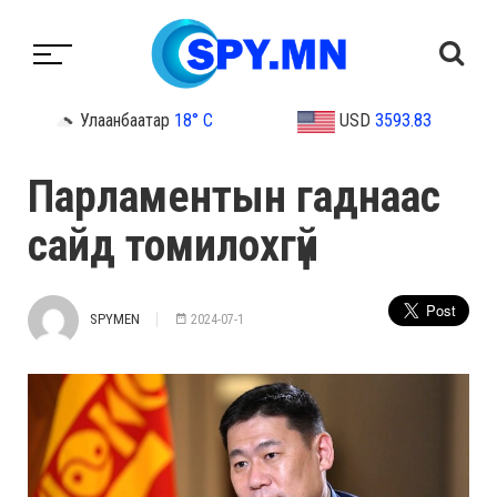
Улаанбаатар
18° C
USD
3593.83
Парламентын гаднаас
сайд томилохгүй
SPYMEN
2024-07-1